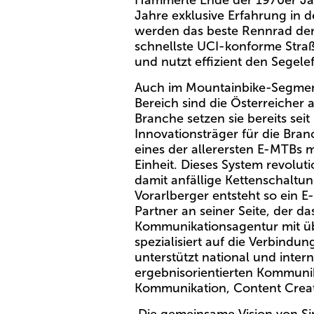
Hämmerle Ende der 1970er Jahr
Jahre exklusive Erfahrung in d
werden das beste Rennrad der W
schnellste UCI-konforme Straß
und nutzt effizient den Segele
Auch im Mountainbike-Segment
Bereich sind die Österreicher
Branche setzen sie bereits se
Innovationsträger für die Bra
eines der allerersten E-MTBs 
Einheit. Dieses System revolu
damit anfällige Kettenschalt
Vorarlberger entsteht so ein 
Partner an seiner Seite, der 
Kommunikationsagentur mit übe
spezialisiert auf die Verbin
unterstützt national und inter
ergebnisorientierten Kommunik
Kommunikation, Content Crea