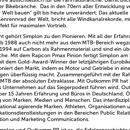
e ausschließlich für die Fahrradbranche. Damit blick
er Bikebranche. Das in den 70ern aller Entwicklung v
elt bauen“ gilt bis heute unverändert: Das aktuelle 
enrennrad der Welt, bricht alle Windkanalrekorde, m
ffekt für maximalen Vortrieb.
 gehört Simplon zu den Pionieren. Mit all der Erfah
 ab 1988 auch nicht mehr aus dem MTB-Bereich wegzud
it 1994 auf Carbon als Rahmenmaterial und sind ein ü
nche. Mit dem Rapcon Pmax Pinion fertigt Simplon am 
mit dem Gold-Award-Winner der letztjährigen Eurobik
tioniert den Markt, indem es Motor und Getriebe in e
ungen überflüssig macht. Zusammengeführt mit der R
E-MTB der absoluten Extraklasse. Mit Outkomm PR hat
das Unternehmen auf das Siegerpodest führen wird. O
r 15 Jahren Erfahrung und Büros in Deutschland, Öst
dung von Marken, Medien und Menschen. Das interdisz
national agierende Marken, Athleten, Organisationen 
ationsdienstleistungen in den Bereichen Public Relati
tion und Marketing Communications.