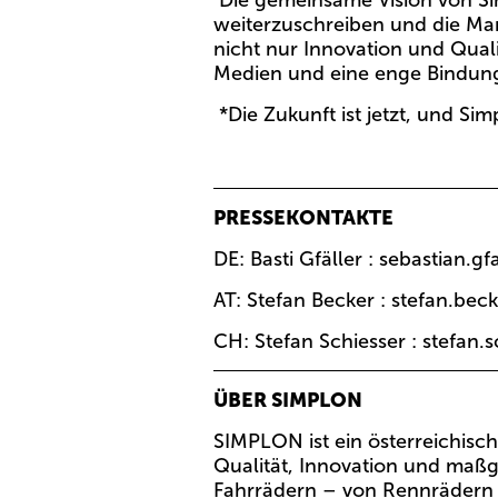
Die gemeinsame Vision von Si
weiterzuschreiben und die Mar
nicht nur Innovation und Qual
Medien und eine enge Bindun
*Die Zukunft ist jetzt, und 
PRESSEKONTAKTE
DE:
Basti Gfäller
:
sebastian.g
AT:
Stefan Becker
:
stefan.be
CH:
Stefan Schiesser
:
stefan.
ÜBER SIMPLON
SIMPLON ist ein österreichisch
Qualität, Innovation und maßg
Fahrrädern – von Rennrädern 