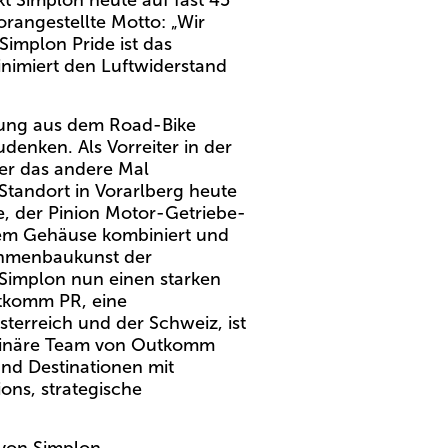
t Simplon heute auf fast 45
orangestellte Motto: „Wir
Simplon Pride ist das
inimiert den Luftwiderstand
rung aus dem Road-Bike
enken. Als Vorreiter in der
ber das andere Mal
Standort in Vorarlberg heute
e, der Pinion Motor-Getriebe-
inem Gehäuse kombiniert und
ahmenbaukunst der
 Simplon nun einen starken
utkomm PR, eine
erreich und der Schweiz, ist
iplinäre Team von Outkomm
und Destinationen mit
ons, strategische