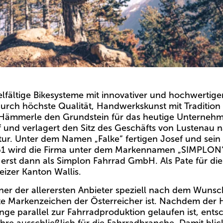
vielfältige Bikesysteme mit innovativer und hochwertig
rch höchste Qualität, Handwerkskunst mit Tradition
 Hämmerle den Grundstein für das heutige Unternehme
uf und verlagert den Sitz des Geschäfts von Lustenau
ur. Unter dem Namen „Falke“ fertigen Josef und sei
961 wird die Firma unter dem Markennamen „SIMPLON“ 
 erst dann als Simplon Fahrrad GmbH. Als Pate für d
izer Kanton Wallis.
iner der allerersten Anbieter speziell nach dem Wuns
te Markenzeichen der Österreicher ist. Nachdem der 
e parallel zur Fahrradproduktion gelaufen ist, entsc