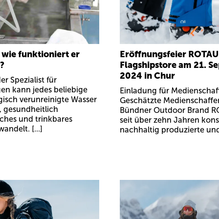
 wie funktioniert er
Eröffnungsfeier ROTAU
h?
Flagshipstore am 21. S
2024 in Chur
er Spezialist für
gen kann jedes beliebige
Einladung für Medienscha
gisch verunreinigte Wasser
Geschätzte Medienschaffe
, gesundheitlich
Bündner Outdoor Brand R
ches und trinkbares
seit über zehn Jahren kon
ndelt. [...]
nachhaltig produzierte und 