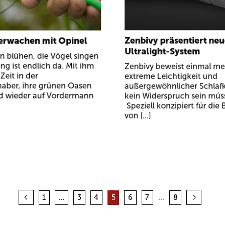
erwachen mit Opinel
Zenbivy präsentiert ne
Ultralight-System
n blühen, die Vögel singen
ing ist endlich da. Mit ihm
Zenbivy beweist einmal me
eit in der
extreme Leichtigkeit und
haber, ihre grünen Oasen
außergewöhnlicher Schlaf
d wieder auf Vordermann
kein Widerspruch sein müs
Speziell konzipiert für die
von [...]
1
...
3
4
5
6
7
...
8